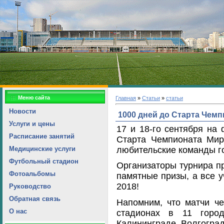
Меню сайта
Главная
»
Статьи
»
статьи
Новости
1000 дней до Старта Чемп
Услуги и цены
17 и 18-го сентября на
Расписание занятий
Старта Чемпионата Мир
любительские команды г
Медицинские услуги
Футбольный стадион
Организаторы турнира п
Фотоальбомы
памятные призы, а все 
2018!
Руководство
Обратная связь
Напомним, что матчи ч
О нас
стадионах в 11 город
Калининграде, Волгоград