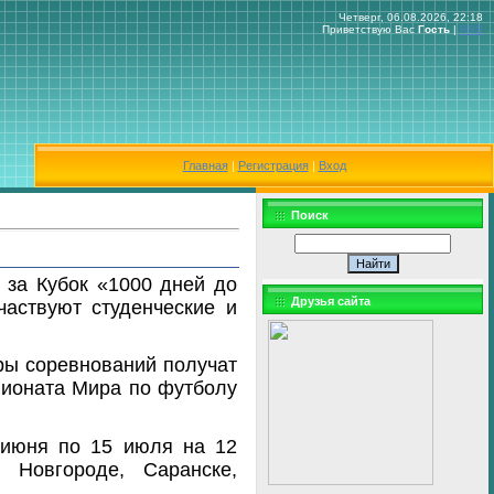
Четверг, 06.08.2026, 22:18
Приветствую Вас
Гость
|
RSS
Главная
|
Регистрация
|
Вход
Поиск
 за Кубок «1000 дней до
Друзья сайта
аствуют студенческие и
ры соревнований получат
пионата Мира по футболу
 июня по 15 июля на 12
 Новгороде, Саранске,